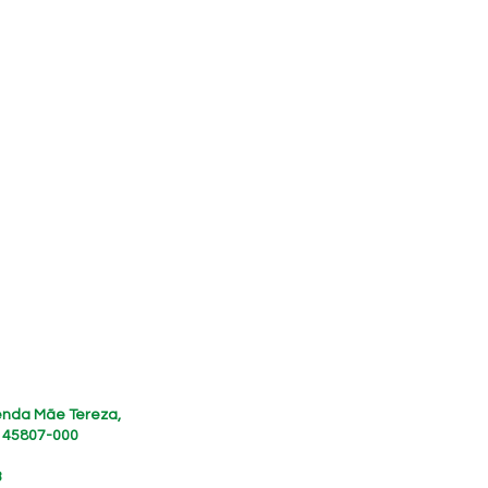
zenda Mãe Tereza,
, 45807-000
3