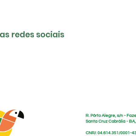
s redes sociais
Endereço
R. Pôrto Alegre, s/n - Fa
Santa Cruz Cabrália - BA
CNPJ: 04.614.351/0001-4