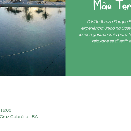
Mãe Te
O Mãe Tereza Parque E
experiência única na Cos
lazer e gastronomia para to
relaxar e se diverti
 16:00
Cruz Cabrália - BA