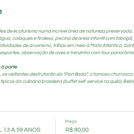
e
ades de ecoturismo numa incrível área de natureza preservada,
a, caiaques e tirolesa, piscina de areia infantil com tobogã, 
atividades de arvorismo, trilhas em meio à Mata Atlântica, ban
 esportes, observação de aves e trenzinho com tour panorâmic
 à parte
s visitantes desfrutarão da “Parrillada”, o famoso churrasco a
cos da culinária brasileira (buffet self-service no quilo). Bebid
Preço
 13 A 59 ANOS
R$ 80,00