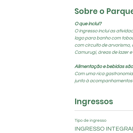
Sobre o Parqu
O que inclui?
O ingresso inclui as ativid
lago para banho com toboágu
com circuito de arvorismo, 
Camurugi, áreas de lazer e
Alimentação e bebidas são
Com uma rica gastronomia, o
junto à acompanhamentos típi
Ingressos
Tipo de ingresso
INGRESSO INTEGRAL