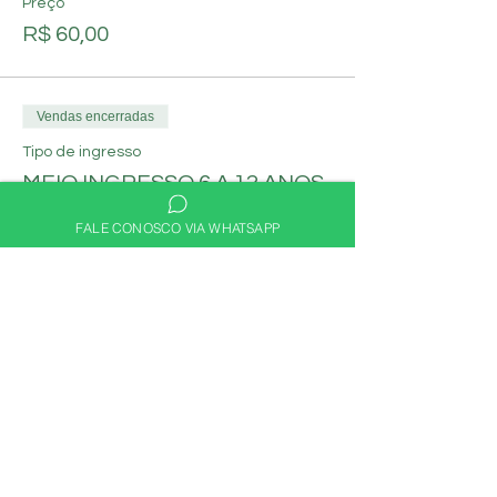
Preço
R$ 60,00
Vendas encerradas
Tipo de ingresso
MEIO INGRESSO 6 A 12 ANOS
Mais informações
FALE CONOSCO VIA WHATSAPP
Preço
R$ 40,00
Compartilhe nas redes
sociais