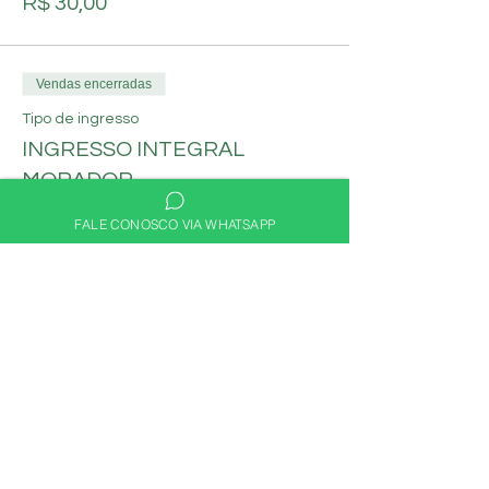
R$ 30,00
Vendas encerradas
Tipo de ingresso
INGRESSO INTEGRAL
MORADOR
Mais informações
FALE CONOSCO VIA WHATSAPP
Preço
R$ 60,00
Compartilhe nas redes
sociais