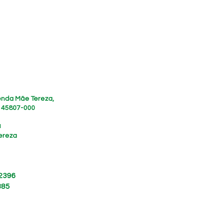
zenda Mãe Tereza,
, 45807-000
3
ereza
 2396
885