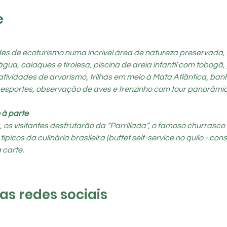
e
ades de ecoturismo numa incrível área de natureza preservada,
a, caiaques e tirolesa, piscina de areia infantil com tobogã, 
atividades de arvorismo, trilhas em meio à Mata Atlântica, ban
 esportes, observação de aves e trenzinho com tour panorâmic
 à parte
s visitantes desfrutarão da “Parrillada”, o famoso churrasco a
cos da culinária brasileira (buffet self-service no quilo - cons
 carte.
s redes sociais