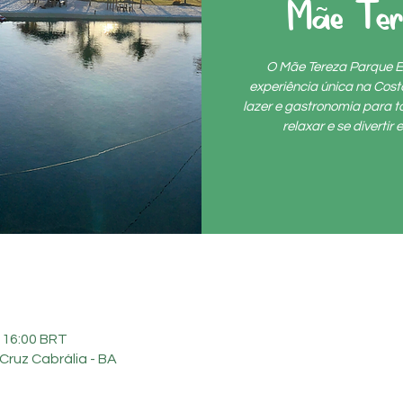
Mãe Te
O Mãe Tereza Parque E
experiência única na Cos
lazer e gastronomia para to
relaxar e se diverti
– 16:00 BRT
Cruz Cabrália - BA