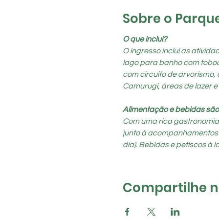
Sobre o Parqu
O que inclui?
O ingresso inclui as ativid
lago para banho com toboágu
com circuito de arvorismo, 
Camurugi, áreas de lazer e
Alimentação e bebidas são
Com uma rica gastronomia, o
junto à acompanhamentos típi
dia). Bebidas e petiscos à la
Compartilhe na