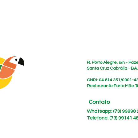
Endereço
R. Pôrto Alegre, s/n - Fa
Santa Cruz Cabrália - BA
CNPJ: 04.614.351/0001-4
Restaurante Porto Mãe T
Contato
Whatsapp: (73) 99998
Telefone: (73) 99141 4
siga nossas redes sociais: