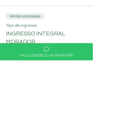
Vendas encerradas
Tipo de ingresso
INGRESSO INTEGRAL
MORADOR
Mais informações
FALE CONOSCO VIA WHATSAPP
Preço
R$ 60,00
Compartilhe nas redes
sociais