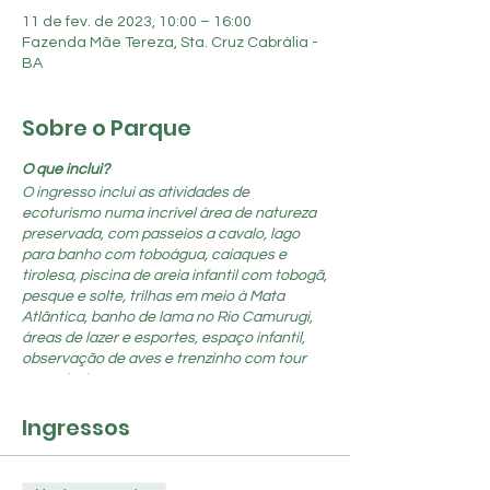
11 de fev. de 2023, 10:00 – 16:00
Fazenda Mãe Tereza, Sta. Cruz Cabrália -
BA
Sobre o Parque
O que inclui?
O ingresso inclui as atividades de
ecoturismo numa incrível área de natureza
preservada, com passeios a cavalo, lago
para banho com toboágua, caiaques e
tirolesa, piscina de areia infantil com tobogã,
pesque e solte, trilhas em meio à Mata
Atlântica, banho de lama no Rio Camurugi,
áreas de lazer e esportes, espaço infantil,
observação de aves e trenzinho com tour
panorâmico.
Ingressos
Alimentação e bebidas são à parte
Com uma rica gastronomia, os visitantes
desfrutarão da “Parrillada”, o famoso
churrasco ao estilo Uruguaio servido junto à