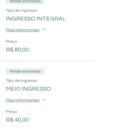
Vendas encerradas
acompanhamentos típicos da culinária
brasileira (buffet self-service no quilo).
Tipo de ingresso
Bebidas e petiscos à la carte.
INGRESSO INTEGRAL
Mais informações
Preço
R$ 80,00
Vendas encerradas
Tipo de ingresso
MEIO INGRESSO
Mais informações
Preço
R$ 40,00