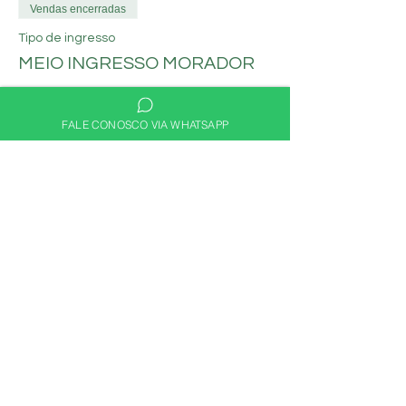
Vendas encerradas
Tipo de ingresso
MEIO INGRESSO MORADOR
Mais informações
FALE CONOSCO VIA WHATSAPP
Preço
R$ 30,00
Compartilhe nas redes
sociais