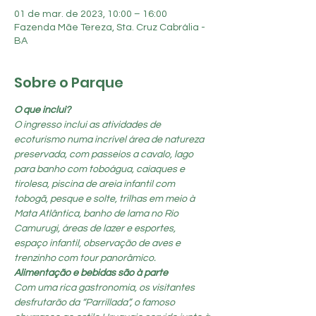
01 de mar. de 2023, 10:00 – 16:00
Fazenda Mãe Tereza, Sta. Cruz Cabrália -
BA
Sobre o Parque
O que inclui?
O ingresso inclui as atividades de 
ecoturismo numa incrível área de natureza 
preservada, com passeios a cavalo, lago 
para banho com toboágua, caiaques e 
tirolesa, piscina de areia infantil com 
tobogã, pesque e solte, trilhas em meio à 
Mata Atlântica, banho de lama no Rio 
Camurugi, áreas de lazer e esportes, 
espaço infantil, observação de aves e 
trenzinho com tour panorâmico.
Alimentação e bebidas são à parte
Com uma rica gastronomia, os visitantes 
desfrutarão da “Parrillada”, o famoso 