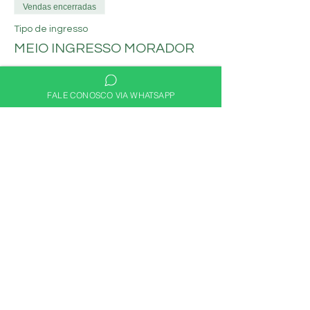
Vendas encerradas
Tipo de ingresso
MEIO INGRESSO MORADOR
Mais informações
FALE CONOSCO VIA WHATSAPP
Preço
R$ 30,00
Compartilhe nas redes
sociais