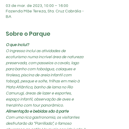
03 de mar. de 2023, 10:00 – 16:00
Fazenda Mãe Tereza, Sta. Cruz Cabrália -
BA
Sobre o Parque
O que inclui?
O ingresso inclui as atividades de 
ecoturismo numa incrível área de natureza 
preservada, com passeios a cavalo, lago 
para banho com toboágua, caiaques e 
tirolesa, piscina de areia infantil com 
tobogã, pesque e solte, trilhas em meio à 
Mata Atlântica, banho de lama no Rio 
Camurugi, áreas de lazer e esportes, 
espaço infantil, observação de aves e 
trenzinho com tour panorâmico.
Alimentação e bebidas são à parte
Com uma rica gastronomia, os visitantes 
desfrutarão da “Parrillada”, o famoso 