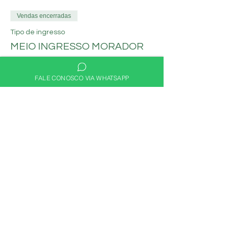
Vendas encerradas
Tipo de ingresso
MEIO INGRESSO MORADOR
Mais informações
FALE CONOSCO VIA WHATSAPP
Preço
R$ 30,00
Compartilhe nas redes
sociais