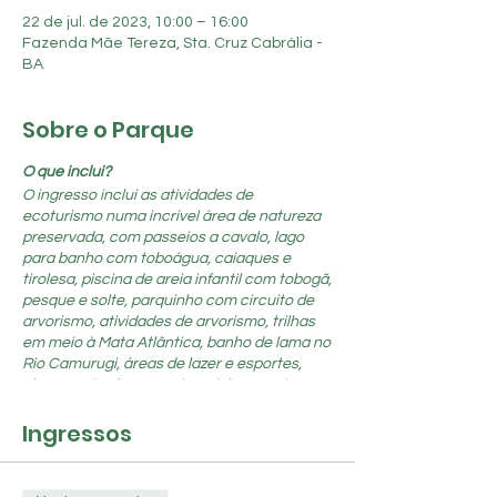
22 de jul. de 2023, 10:00 – 16:00
Fazenda Mãe Tereza, Sta. Cruz Cabrália -
BA
Sobre o Parque
O que inclui?
O ingresso inclui as atividades de
ecoturismo numa incrível área de natureza
preservada, com passeios a cavalo, lago
para banho com toboágua, caiaques e
tirolesa, piscina de areia infantil com tobogã,
pesque e solte, parquinho com circuito de
arvorismo, atividades de arvorismo, trilhas
em meio à Mata Atlântica, banho de lama no
Rio Camurugi, áreas de lazer e esportes,
observação de aves e trenzinho com tour
panorâmico.
Ingressos
Alimentação e bebidas são à parte
Com uma rica gastronomia, os visitantes
desfrutarão da “Parrillada”, o famoso