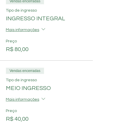
Vendas encerradas
churrasco ao estilo Uruguaio servido junto à
acompanhamentos típicos da culinária
Tipo de ingresso
brasileira (buffet self-service no quilo).
INGRESSO INTEGRAL
Bebidas e petiscos à la carte.
Mais informações
Preço
R$ 80,00
Vendas encerradas
Tipo de ingresso
MEIO INGRESSO
Mais informações
Preço
R$ 40,00