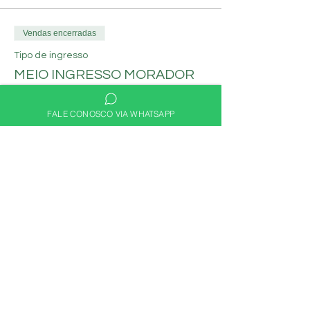
Vendas encerradas
Tipo de ingresso
MEIO INGRESSO MORADOR
Mais informações
FALE CONOSCO VIA WHATSAPP
Preço
R$ 30,00
Compartilhe nas redes
sociais