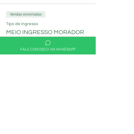
Vendas encerradas
Tipo de ingresso
MEIO INGRESSO MORADOR
Mais informações
FALE CONOSCO VIA WHATSAPP
Preço
R$ 30,00
Compartilhe nas redes
sociais