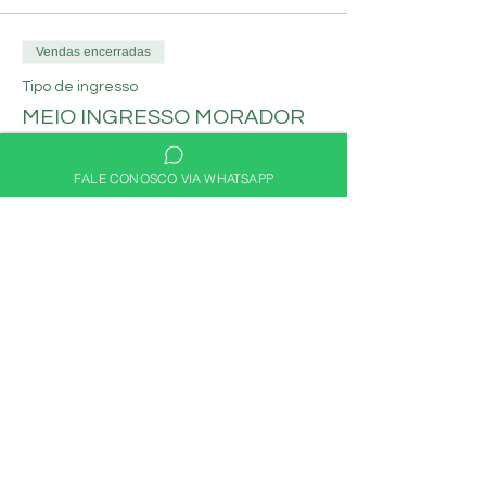
Vendas encerradas
Tipo de ingresso
MEIO INGRESSO MORADOR
Mais informações
FALE CONOSCO VIA WHATSAPP
Preço
R$ 30,00
Compartilhe nas redes
sociais