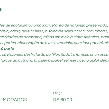
e
ades de ecoturismo numa incrível área de natureza preservada,
a, caiaques e tirolesa, piscina de areia infantil com tobogã, 
atividades de arvorismo, trilhas em meio à Mata Atlântica, ban
 esportes, observação de aves e trenzinho com tour panorâmic
 à parte
s visitantes desfrutarão da “Parrillada”, o famoso churrasco a
cos da culinária brasileira (buffet self-service no quilo). Bebid
Preço
AL MORADOR
R$ 60,00