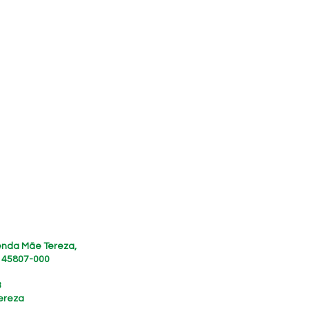
zenda Mãe Tereza,
, 45807-000
3
ereza