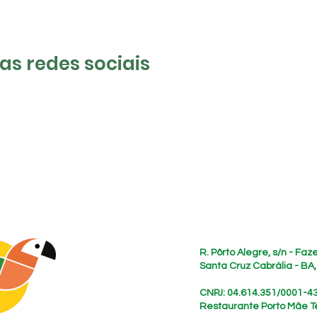
s redes sociais
Endereço
R. Pôrto Alegre, s/n - Fa
Santa Cruz Cabrália - BA
CNPJ: 04.614.351/0001-4
Restaurante Porto Mãe T