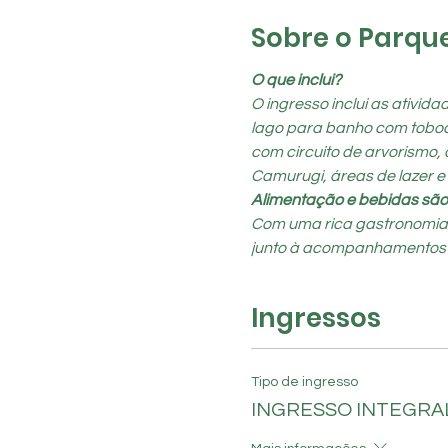
Sobre o Parqu
O que inclui?
O ingresso inclui as ativid
lago para banho com toboágu
com circuito de arvorismo, 
Camurugi, áreas de lazer e
Alimentação e bebidas são
Com uma rica gastronomia, o
junto à acompanhamentos típi
Ingressos
Tipo de ingresso
INGRESSO INTEGR