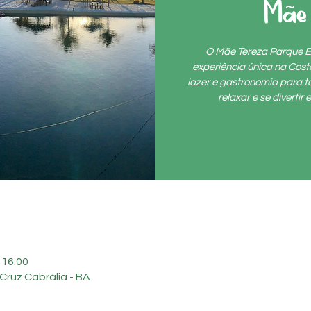
Mãe
O Mãe Tereza Parque E
experiência única na Cos
lazer e gastronomia para to
relaxar e se diverti
 16:00
Cruz Cabrália - BA