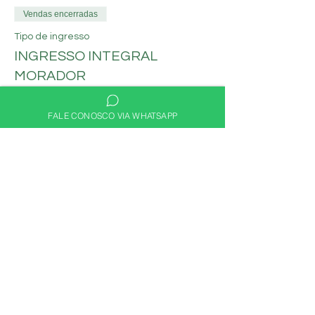
Vendas encerradas
Tipo de ingresso
INGRESSO INTEGRAL
MORADOR
Mais informações
FALE CONOSCO VIA WHATSAPP
Preço
R$ 60,00
Compartilhe nas redes
sociais