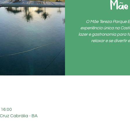
Mãe
O Mãe Tereza Parque E
experiência única na Cos
lazer e gastronomia para to
relaxar e se diverti
 16:00
Cruz Cabrália - BA