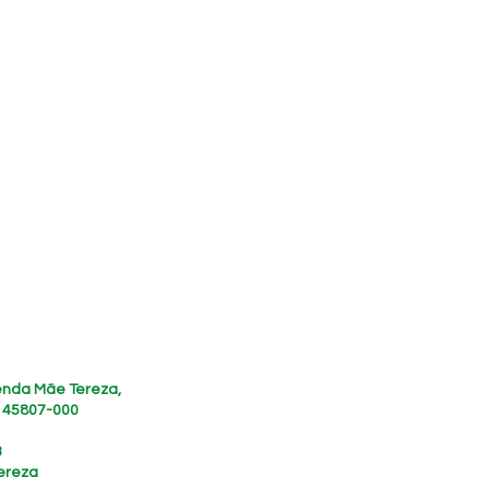
zenda Mãe Tereza,
, 45807-000
3
ereza