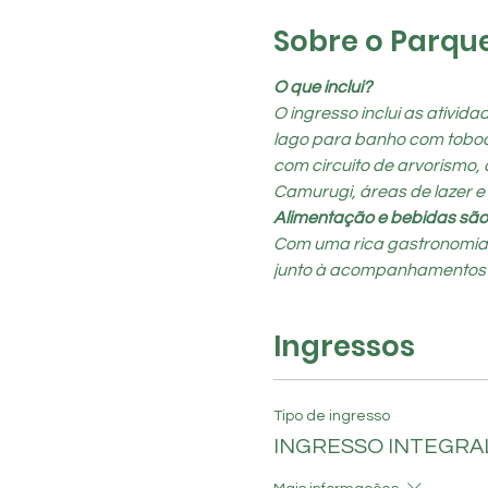
Sobre o Parqu
O que inclui?
O ingresso inclui as ativid
lago para banho com toboágu
com circuito de arvorismo, 
Camurugi, áreas de lazer e
Alimentação e bebidas são
Com uma rica gastronomia, o
junto à acompanhamentos típi
Ingressos
Tipo de ingresso
INGRESSO INTEGR