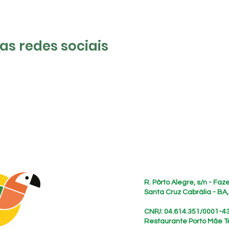
s redes sociais
Endereço
R. Pôrto Alegre, s/n - Fa
Santa Cruz Cabrália - BA
CNPJ: 04.614.351/0001-4
Restaurante Porto Mãe T