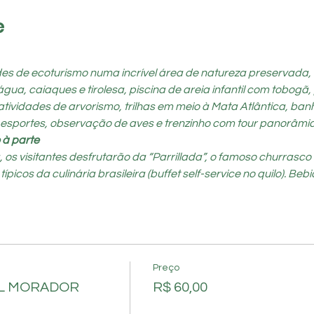
e
ades de ecoturismo numa incrível área de natureza preservada,
a, caiaques e tirolesa, piscina de areia infantil com tobogã, 
atividades de arvorismo, trilhas em meio à Mata Atlântica, ban
 esportes, observação de aves e trenzinho com tour panorâmic
 à parte
s visitantes desfrutarão da “Parrillada”, o famoso churrasco a
cos da culinária brasileira (buffet self-service no quilo). Bebid
Preço
AL MORADOR
R$ 60,00