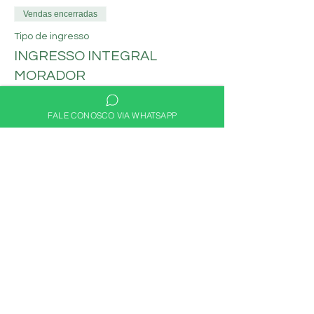
Vendas encerradas
Tipo de ingresso
INGRESSO INTEGRAL
MORADOR
Mais informações
FALE CONOSCO VIA WHATSAPP
Preço
R$ 60,00
Compartilhe nas redes
sociais