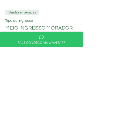
Vendas encerradas
Tipo de ingresso
MEIO INGRESSO MORADOR
Mais informações
FALE CONOSCO VIA WHATSAPP
Preço
R$ 30,00
Compartilhe nas redes
sociais