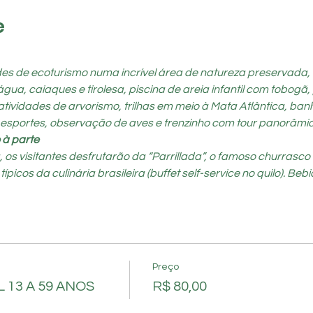
e
ades de ecoturismo numa incrível área de natureza preservada,
a, caiaques e tirolesa, piscina de areia infantil com tobogã, 
atividades de arvorismo, trilhas em meio à Mata Atlântica, ban
 esportes, observação de aves e trenzinho com tour panorâmic
 à parte
s visitantes desfrutarão da “Parrillada”, o famoso churrasco a
cos da culinária brasileira (buffet self-service no quilo). Bebid
Preço
 13 A 59 ANOS
R$ 80,00