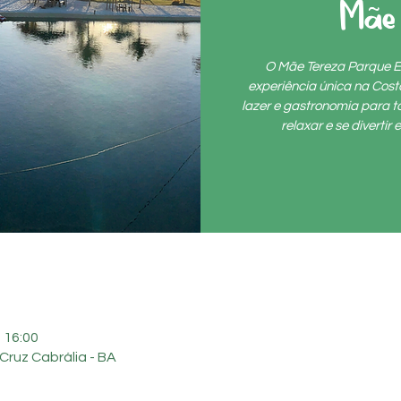
Mãe
O Mãe Tereza Parque E
experiência única na Cos
lazer e gastronomia para to
relaxar e se diverti
 16:00
Cruz Cabrália - BA