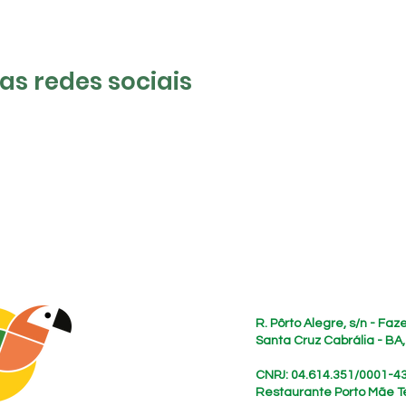
s redes sociais
Endereço
R. Pôrto Alegre, s/n - Fa
Santa Cruz Cabrália - BA
CNPJ: 04.614.351/0001-4
Restaurante Porto Mãe T