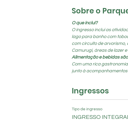
Sobre o Parqu
O que inclui?
O ingresso inclui as ativid
lago para banho com toboágu
com circuito de arvorismo, 
Camurugi, áreas de lazer e
Alimentação e bebidas são
Com uma rica gastronomia, o
junto à acompanhamentos típi
Ingressos
Tipo de ingresso
INGRESSO INTEGRAL