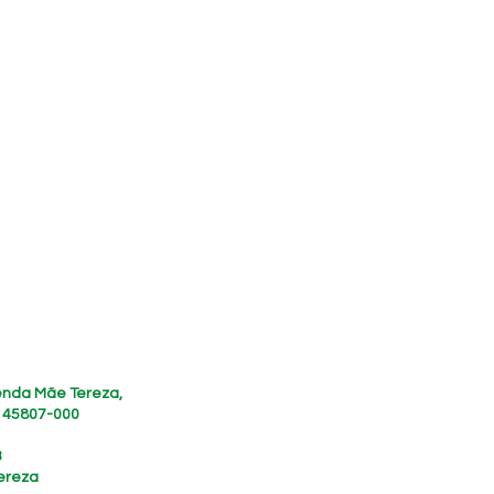
zenda Mãe Tereza,
, 45807-000
3
ereza