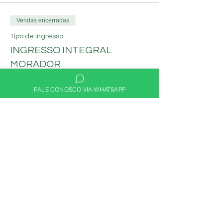
Vendas encerradas
Tipo de ingresso
INGRESSO INTEGRAL
MORADOR
Mais informações
FALE CONOSCO VIA WHATSAPP
Preço
R$ 60,00
Compartilhe nas redes
sociais