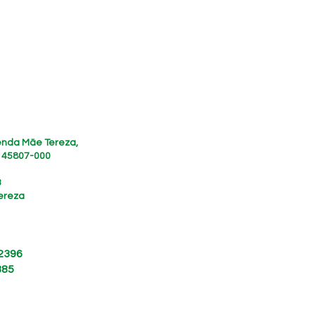
zenda Mãe Tereza,
, 45807-000
3
ereza
 2396
885