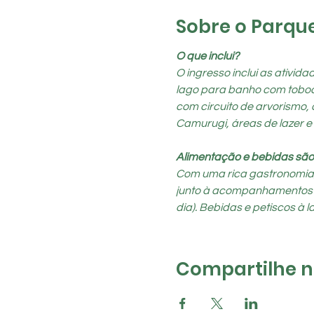
Sobre o Parqu
O que inclui?
O ingresso inclui as ativid
lago para banho com toboágu
com circuito de arvorismo, 
Camurugi, áreas de lazer e
Alimentação e bebidas são
Com uma rica gastronomia, o
junto à acompanhamentos típi
dia). Bebidas e petiscos à la
Compartilhe na