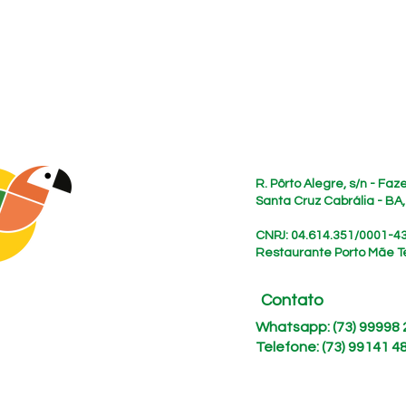
Endereço
R. Pôrto Alegre, s/n - Fa
Santa Cruz Cabrália - BA
CNPJ: 04.614.351/0001-4
Restaurante Porto Mãe T
Contato
Whatsapp: (73) 99998
Telefone: (73) 99141 4
siga nossas redes sociais: