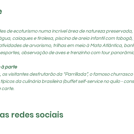
e
ades de ecoturismo numa incrível área de natureza preservada,
a, caiaques e tirolesa, piscina de areia infantil com tobogã, 
atividades de arvorismo, trilhas em meio à Mata Atlântica, ban
 esportes, observação de aves e trenzinho com tour panorâmic
 à parte
s visitantes desfrutarão da “Parrillada”, o famoso churrasco a
cos da culinária brasileira (buffet self-service no quilo - cons
 carte.
s redes sociais