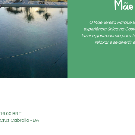
Mãe
O Mãe Tereza Parque E
experiência única na Cos
lazer e gastronomia para to
relaxar e se diverti
 16:00 BRT
Cruz Cabrália - BA