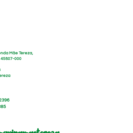
zenda Mãe Tereza,
, 45807-000
3
ereza
 2396
885
marinamaetereza