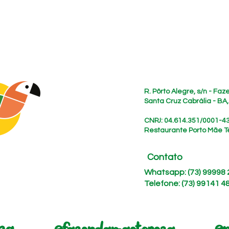
Endereço
R. Pôrto Alegre, s/n - Fa
Santa Cruz Cabrália - BA
CNPJ: 04.614.351/0001-4
Restaurante Porto Mãe T
Contato
Whatsapp: (73) 99998
Telefone: (73) 99141 4
siga nossas redes sociais:
eza
@
@fazendamaetereza