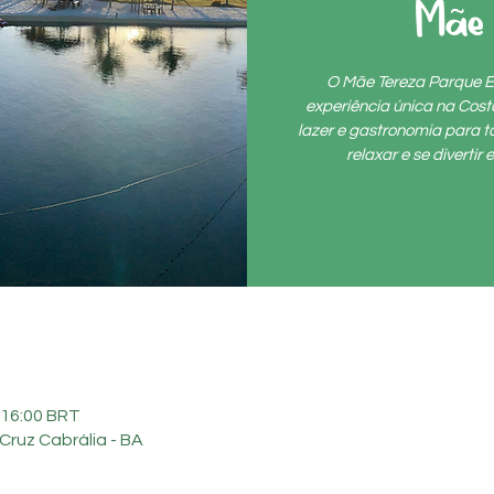
Mãe 
O Mãe Tereza Parque E
experiência única na Cos
lazer e gastronomia para to
relaxar e se diverti
 16:00 BRT
Cruz Cabrália - BA