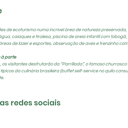
e
ades de ecoturismo numa incrível área de natureza preservada,
a, caiaques e tirolesa, piscina de areia infantil com tobogã, 
 áreas de lazer e esportes, observação de aves e trenzinho co
 à parte
s visitantes desfrutarão da “Parrillada”, o famoso churrasco a
cos da culinária brasileira (buffet self-service no quilo consul
e.
s redes sociais