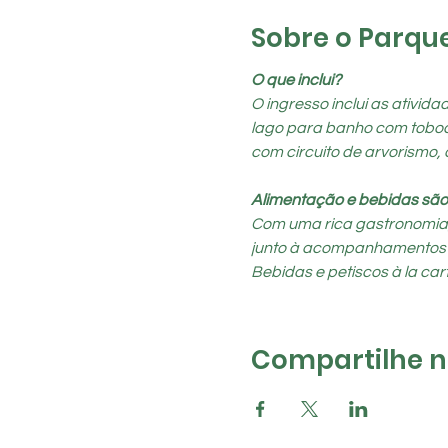
Sobre o Parqu
O que inclui?
O ingresso inclui as ativid
lago para banho com toboágu
com circuito de arvorismo,
Alimentação e bebidas são
Com uma rica gastronomia, o
junto à acompanhamentos típi
Bebidas e petiscos à la cart
Compartilhe na