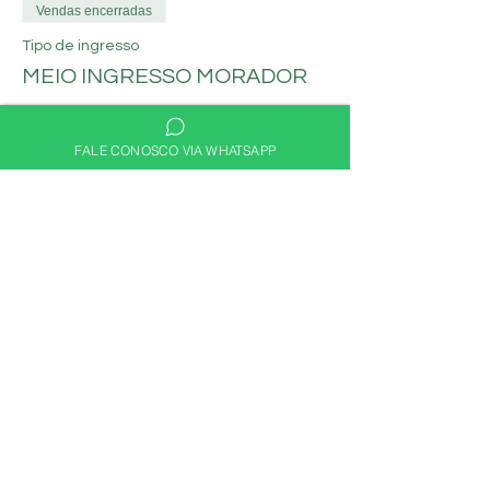
Vendas encerradas
Tipo de ingresso
MEIO INGRESSO MORADOR
Mais informações
FALE CONOSCO VIA WHATSAPP
Preço
R$ 30,00
Compartilhe nas redes
sociais