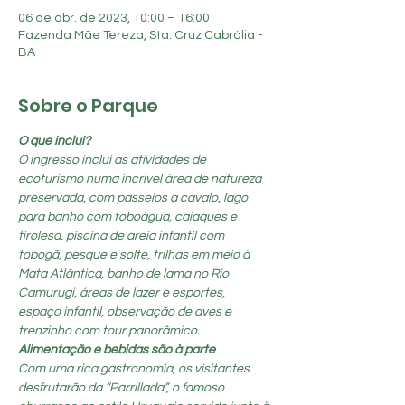
06 de abr. de 2023, 10:00 – 16:00
Fazenda Mãe Tereza, Sta. Cruz Cabrália -
BA
Sobre o Parque
O que inclui?
O ingresso inclui as atividades de 
ecoturismo numa incrível área de natureza 
preservada, com passeios a cavalo, lago 
para banho com toboágua, caiaques e 
tirolesa, piscina de areia infantil com 
tobogã, pesque e solte, trilhas em meio à 
Mata Atlântica, banho de lama no Rio 
Camurugi, áreas de lazer e esportes, 
espaço infantil, observação de aves e 
trenzinho com tour panorâmico.
Alimentação e bebidas são à parte
Com uma rica gastronomia, os visitantes 
desfrutarão da “Parrillada”, o famoso 