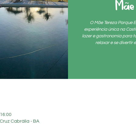
Mãe
O Mãe Tereza Parque E
experiência única na Cos
lazer e gastronomia para to
relaxar e se diverti
 16:00
Cruz Cabrália - BA