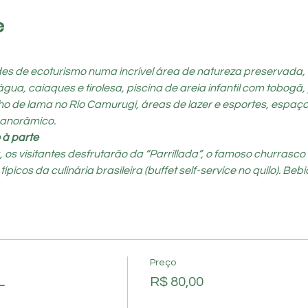
e
ades de ecoturismo numa incrível área de natureza preservada,
a, caiaques e tirolesa, piscina de areia infantil com tobogã, p
o de lama no Rio Camurugi, áreas de lazer e esportes, espaço 
panorâmico.
 à parte
s visitantes desfrutarão da “Parrillada”, o famoso churrasco a
cos da culinária brasileira (buffet self-service no quilo). Bebid
Preço
L
R$ 80,00