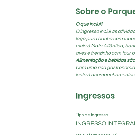
Sobre o Parqu
O que inclui?
O ingresso inclui as ativid
lago para banho com toboágu
meio à Mata Atlântica, banh
aves e trenzinho com tour 
Alimentação e bebidas são
Com uma rica gastronomia, o
junto à acompanhamentos típi
Ingressos
Tipo de ingresso
INGRESSO INTEGRA