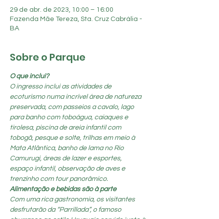
29 de abr. de 2023, 10:00 – 16:00
Fazenda Mãe Tereza, Sta. Cruz Cabrália -
BA
Sobre o Parque
O que inclui?
O ingresso inclui as atividades de 
ecoturismo numa incrível área de natureza 
preservada, com passeios a cavalo, lago 
para banho com toboágua, caiaques e 
tirolesa, piscina de areia infantil com 
tobogã, pesque e solte, trilhas em meio à 
Mata Atlântica, banho de lama no Rio 
Camurugi, áreas de lazer e esportes, 
espaço infantil, observação de aves e 
trenzinho com tour panorâmico.
Alimentação e bebidas são à parte
Com uma rica gastronomia, os visitantes 
desfrutarão da “Parrillada”, o famoso 