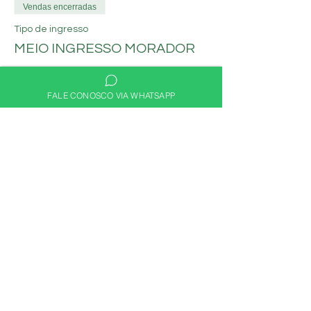
Vendas encerradas
Tipo de ingresso
MEIO INGRESSO MORADOR
Mais informações
FALE CONOSCO VIA WHATSAPP
Preço
R$ 30,00
Compartilhe nas redes
sociais