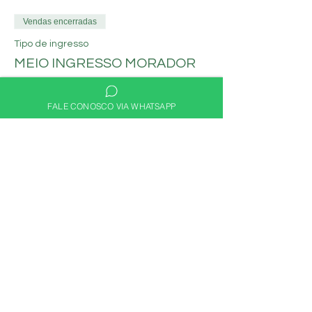
Vendas encerradas
Tipo de ingresso
MEIO INGRESSO MORADOR
Mais informações
FALE CONOSCO VIA WHATSAPP
Preço
R$ 30,00
Compartilhe nas redes
sociais