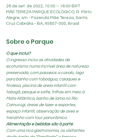
28 de set. de 2022, 10:00 – 16:00 BRT
MÃE TEREZA PARQUE ECOLÓGICO, R. Pôrto
Alegre, s/n - Fazenda Mãe Tereza, Santa
Cruz Cabrália - BA, 45807-000, Brasil
Sobre o Parque
O que inclui?
O ingresso inclui as atividades de 
ecoturismo numa incrível área de natureza 
preservada, com passeios a cavalo, lago 
para banho com toboágua, caiaques e 
tirolesa, piscina de areia infantil com 
tobogã, pesque e solte, trilhas em meio à 
Mata Atlântica, banho de lama no Rio 
Camurugi, áreas de lazer e esportes, 
espaço infantil, observação de aves e 
trenzinho com tour panorâmico.
Alimentação e bebidas são à parte
Com uma rica gastronomia, os visitantes 