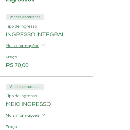
Com uma rica gastronomia, os visitantes
desfrutarão da “Parrillada”, o famoso
churrasco ao estilo Uruguaio servido junto à
Vendas encerradas
acompanhamentos típicos da culinária
brasileira (buffet self-service no quilo).
Tipo de ingresso
Bebidas e petiscos à la carte.
INGRESSO INTEGRAL
Mais informações
Preço
R$ 70,00
Vendas encerradas
Tipo de ingresso
MEIO INGRESSO
Mais informações
Preço