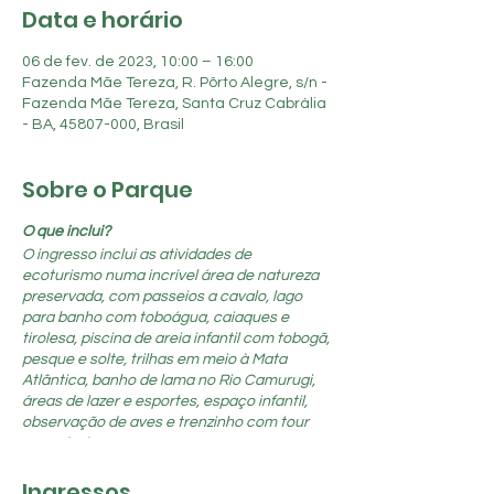
Data e horário
06 de fev. de 2023, 10:00 – 16:00
Fazenda Mãe Tereza, R. Pôrto Alegre, s/n -
Fazenda Mãe Tereza, Santa Cruz Cabrália
- BA, 45807-000, Brasil
Sobre o Parque
O que inclui?
O ingresso inclui as atividades de
ecoturismo numa incrível área de natureza
preservada, com passeios a cavalo, lago
para banho com toboágua, caiaques e
tirolesa, piscina de areia infantil com tobogã,
pesque e solte, trilhas em meio à Mata
Atlântica, banho de lama no Rio Camurugi,
áreas de lazer e esportes, espaço infantil,
observação de aves e trenzinho com tour
panorâmico.
Ingressos
Alimentação e bebidas são à parte